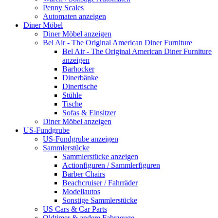
Penny Scales
Automaten anzeigen
Diner Möbel
Diner Möbel anzeigen
Bel Air - The Original American Diner Furniture
Bel Air - The Original American Diner Furniture
anzeigen
Barhocker
Dinerbänke
Dinertische
Stühle
Tische
Sofas & Einsitzer
Diner Möbel anzeigen
US-Fundgrube
US-Fundgrube anzeigen
Sammlerstücke
Sammlerstücke anzeigen
Actionfiguren / Sammlerfiguren
Barber Chairs
Beachcruiser / Fahrräder
Modellautos
Sonstige Sammlerstücke
US Cars & Car Parts
Oldtimer & andere Fahrzeuge