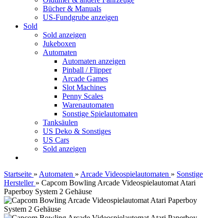
Bücher & Manuals
US-Fundgrube anzeigen
Sold
Sold anzeigen
Jukeboxen
Automaten
Automaten anzeigen
Pinball / Flipper
Arcade Games
Slot Machines
Penny Scales
Warenautomaten
Sonstige Spielautomaten
Tanksäulen
US Deko & Sonstiges
US Cars
Sold anzeigen
Startseite
»
Automaten
»
Arcade Videospielautomaten
»
Sonstige
Hersteller
»
Capcom Bowling Arcade Videospielautomat Atari
Paperboy System 2 Gehäuse