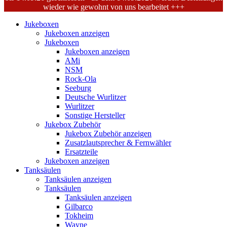
wieder wie gewohnt von uns bearbeitet +++
Jukeboxen
Jukeboxen anzeigen
Jukeboxen
Jukeboxen anzeigen
AMi
NSM
Rock-Ola
Seeburg
Deutsche Wurlitzer
Wurlitzer
Sonstige Hersteller
Jukebox Zubehör
Jukebox Zubehör anzeigen
Zusatzlautsprecher & Fernwähler
Ersatzteile
Jukeboxen anzeigen
Tanksäulen
Tanksäulen anzeigen
Tanksäulen
Tanksäulen anzeigen
Gilbarco
Tokheim
Wayne