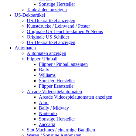
Sonstige Hersteller
Tanksäulen anzeigen
US-Dekoartikel
US-Dekoartikel anzeigen
Kunstdrucke / Leinwand / Poster
Originale US Leuchtreklamen & Neons
Originale US Schilder
US-Dekoartikel anzeigen
Automaten
Automaten anzeigen
Flipper / Pinball
Flipper / Pinball anzeigen
Bally
Williams
Sonstige Hersteller
Flipper Ersatzteile
Arcade Videospielautomaten
Arcade Videospielautomaten anzeigen
Atari
Bally / Midway
Nintendo
Sonstige Hersteller
Zaccaria
Slot Machines / einarmige Banditen
Waren / Sonstige Automaten