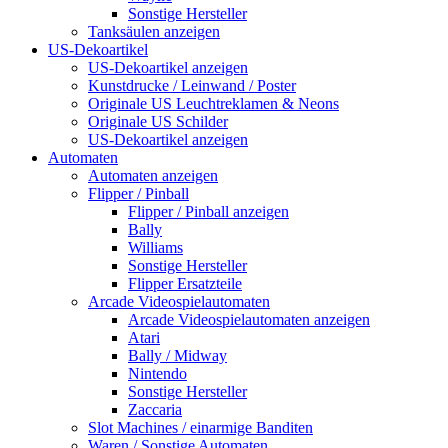
Sonstige Hersteller
Tanksäulen anzeigen
US-Dekoartikel
US-Dekoartikel anzeigen
Kunstdrucke / Leinwand / Poster
Originale US Leuchtreklamen & Neons
Originale US Schilder
US-Dekoartikel anzeigen
Automaten
Automaten anzeigen
Flipper / Pinball
Flipper / Pinball anzeigen
Bally
Williams
Sonstige Hersteller
Flipper Ersatzteile
Arcade Videospielautomaten
Arcade Videospielautomaten anzeigen
Atari
Bally / Midway
Nintendo
Sonstige Hersteller
Zaccaria
Slot Machines / einarmige Banditen
Waren / Sonstige Automaten