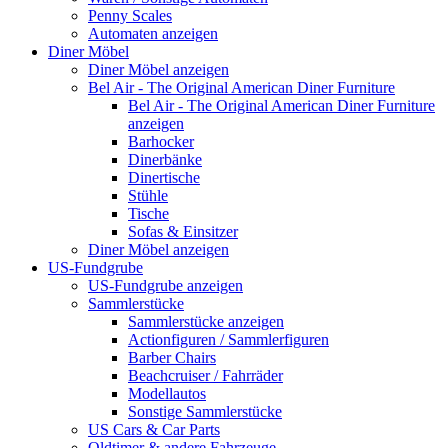
Penny Scales
Automaten anzeigen
Diner Möbel
Diner Möbel anzeigen
Bel Air - The Original American Diner Furniture
Bel Air - The Original American Diner Furniture
anzeigen
Barhocker
Dinerbänke
Dinertische
Stühle
Tische
Sofas & Einsitzer
Diner Möbel anzeigen
US-Fundgrube
US-Fundgrube anzeigen
Sammlerstücke
Sammlerstücke anzeigen
Actionfiguren / Sammlerfiguren
Barber Chairs
Beachcruiser / Fahrräder
Modellautos
Sonstige Sammlerstücke
US Cars & Car Parts
Oldtimer & andere Fahrzeuge