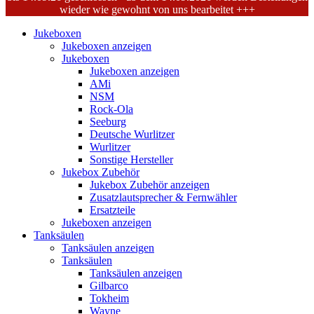
wieder wie gewohnt von uns bearbeitet +++
Jukeboxen
Jukeboxen anzeigen
Jukeboxen
Jukeboxen anzeigen
AMi
NSM
Rock-Ola
Seeburg
Deutsche Wurlitzer
Wurlitzer
Sonstige Hersteller
Jukebox Zubehör
Jukebox Zubehör anzeigen
Zusatzlautsprecher & Fernwähler
Ersatzteile
Jukeboxen anzeigen
Tanksäulen
Tanksäulen anzeigen
Tanksäulen
Tanksäulen anzeigen
Gilbarco
Tokheim
Wayne