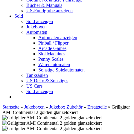
Bücher & Manuals
US-Fundgrube anzeigen
Sold
Sold anzeigen
Jukeboxen
Automaten
Automaten anzeigen
Pinball / Flipper
Arcade Games
Slot Machines
Penny Scales
Warenautomaten
Sonstige Spielautomaten
Tanksäulen
US Deko & Sonstiges
US Cars
Sold anzeigen
Startseite
»
Jukeboxen
»
Jukebox Zubehör
»
Ersatzteile
»
Grillgitter
AMI Continental 2 golden glanzeloxiert