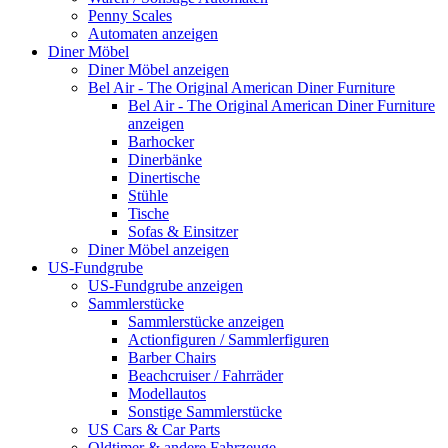
Penny Scales
Automaten anzeigen
Diner Möbel
Diner Möbel anzeigen
Bel Air - The Original American Diner Furniture
Bel Air - The Original American Diner Furniture
anzeigen
Barhocker
Dinerbänke
Dinertische
Stühle
Tische
Sofas & Einsitzer
Diner Möbel anzeigen
US-Fundgrube
US-Fundgrube anzeigen
Sammlerstücke
Sammlerstücke anzeigen
Actionfiguren / Sammlerfiguren
Barber Chairs
Beachcruiser / Fahrräder
Modellautos
Sonstige Sammlerstücke
US Cars & Car Parts
Oldtimer & andere Fahrzeuge