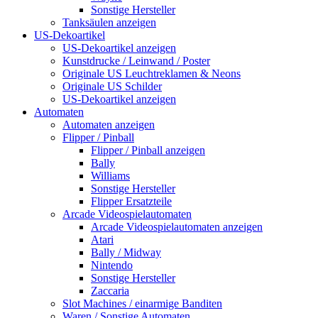
Sonstige Hersteller
Tanksäulen anzeigen
US-Dekoartikel
US-Dekoartikel anzeigen
Kunstdrucke / Leinwand / Poster
Originale US Leuchtreklamen & Neons
Originale US Schilder
US-Dekoartikel anzeigen
Automaten
Automaten anzeigen
Flipper / Pinball
Flipper / Pinball anzeigen
Bally
Williams
Sonstige Hersteller
Flipper Ersatzteile
Arcade Videospielautomaten
Arcade Videospielautomaten anzeigen
Atari
Bally / Midway
Nintendo
Sonstige Hersteller
Zaccaria
Slot Machines / einarmige Banditen
Waren / Sonstige Automaten