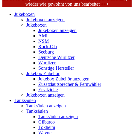
wieder wie gewohnt von uns bearbeitet +++
Jukeboxen
Jukeboxen anzeigen
Jukeboxen
Jukeboxen anzeigen
AMi
NSM
Rock-Ola
Seeburg
Deutsche Wurlitzer
Wurlitzer
Sonstige Hersteller
Jukebox Zubehör
Jukebox Zubehör anzeigen
Zusatzlautsprecher & Fernwähler
Ersatzteile
Jukeboxen anzeigen
Tanksäulen
Tanksäulen anzeigen
Tanksäulen
Tanksäulen anzeigen
Gilbarco
Tokheim
Wayne