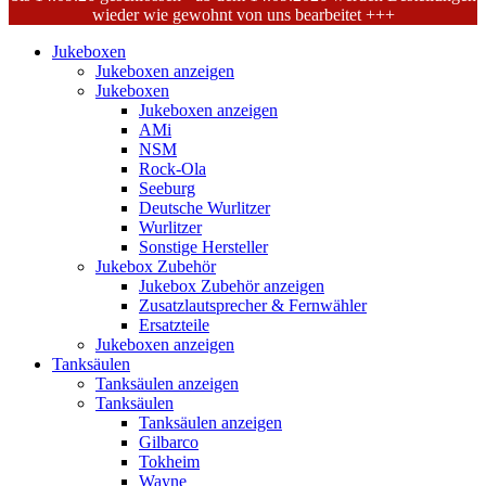
wieder wie gewohnt von uns bearbeitet +++
Jukeboxen
Jukeboxen anzeigen
Jukeboxen
Jukeboxen anzeigen
AMi
NSM
Rock-Ola
Seeburg
Deutsche Wurlitzer
Wurlitzer
Sonstige Hersteller
Jukebox Zubehör
Jukebox Zubehör anzeigen
Zusatzlautsprecher & Fernwähler
Ersatzteile
Jukeboxen anzeigen
Tanksäulen
Tanksäulen anzeigen
Tanksäulen
Tanksäulen anzeigen
Gilbarco
Tokheim
Wayne