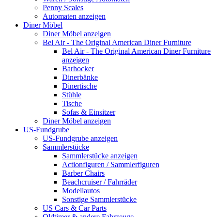
Penny Scales
Automaten anzeigen
Diner Möbel
Diner Möbel anzeigen
Bel Air - The Original American Diner Furniture
Bel Air - The Original American Diner Furniture
anzeigen
Barhocker
Dinerbänke
Dinertische
Stühle
Tische
Sofas & Einsitzer
Diner Möbel anzeigen
US-Fundgrube
US-Fundgrube anzeigen
Sammlerstücke
Sammlerstücke anzeigen
Actionfiguren / Sammlerfiguren
Barber Chairs
Beachcruiser / Fahrräder
Modellautos
Sonstige Sammlerstücke
US Cars & Car Parts
Oldtimer & andere Fahrzeuge