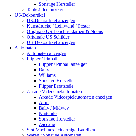
Sonstige Hersteller
Tanksäulen anzeigen
US-Dekoartikel
US-Dekoartikel anzeigen
Kunstdrucke / Leinwand / Poster
Originale US Leuchtreklamen & Neons
Originale US Schilder
US-Dekoartikel anzeigen
Automaten
Automaten anzeigen
Flipper / Pinball
Flipper / Pinball anzeigen
Bally
Williams
Sonstige Hersteller
Flipper Ersatzteile
Arcade Videospielautomaten
Arcade Videospielautomaten anzeigen
Atari
Bally / Midway
Nintendo
Sonstige Hersteller
Zaccaria
Slot Machines / einarmige Banditen
Waren / Sonstige Automaten